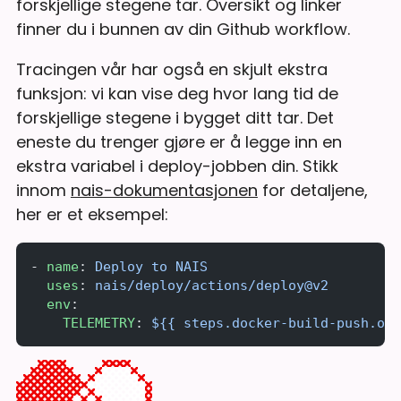
forskjellige stegene tar. Oversikt og linker
finner du i bunnen av din Github workflow.
Tracingen vår har også en skjult ekstra
funksjon: vi kan vise deg hvor lang tid de
forskjellige stegene i bygget ditt tar. Det
eneste du trenger gjøre er å legge inn en
ekstra variabel i deploy-jobben din. Stikk
innom
nais-dokumentasjonen
for detaljene,
her er et eksempel:
- 
name
: 
Deploy to NAIS
  uses
: 
nais/deploy/actions/deploy@v2
  env
:
    TELEMETRY
: 
${{ steps.docker-build-push.out