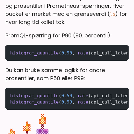
og prosentiler i Prometheus-spørringer. Hver
bucket er merket med en grenseverdi (
) for
le
hvor lang tid kallet tok.
PromQL-spørring for P90 (90. percentil):
histogram_quantile
(
0.90
, 
rate
(api_call_latency
Du kan bruke samme logikk for andre
prosentiler, som P50 eller P99:
histogram_quantile
(
0.50
, 
rate
(api_call_latency
histogram_quantile
(
0.99
, 
rate
(api_call_latency