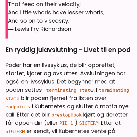
That feed on their velocity;
And little whorls have lesser whorls,
And so on to viscosity.
― Lewis Fry Richardson
En ryddig julavslutning - Livet til en pod
Poder har en livssyklus, de blir opprettet,
startet, kjører og avsluttes. Avslutningen har
også en livssyklus. Det begynner med at
poden settes i
e. I
terminating stat
terminating
blir poden fjernet fra listen over
state
i Kubernetes og slutter å motta nye
endpoints
kall. Etter det blir
kjørt og deretter
prestopHook
får appen din (eller
!)
. Etter at
PID 1
SIGTERM
er sendt, vil Kubernetes vente på
SIGTERM