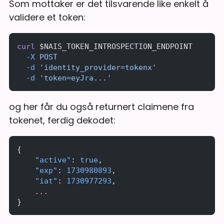
Som mottaker er det tilsvarende like enkelt å
validere et token:
curl
 $NAIS_TOKEN_INTROSPECTION_ENDPOINT 
  -X
 POST
  -d
 'identity_provider=tokenx'
  -d
 'token=eyJra...'
og her får du også returnert claimene fra
tokenet, ferdig dekodet:
{
    "active"
: 
true
,
    "exp"
: 
1730980893
,
    "iat"
: 
1730977293
,
    ...
}