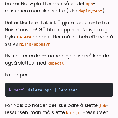
bruker Nais-plattformen så er det
-
app
ressursen man skal slette (ikke
).
deployment
Det enkleste er faktisk å gjøre det direkte fra
Nais Console! Gå til din app eller Naisjob og
trykk
nederst. Her må du bekrefte ved å
Delete
skrive
.
miljø/appnavn
Hvis du er en kommandolinjenisse så kan de
også slettes med
!
kubectl
For apper:
kubectl
 delete
 app
 julenissen
For Naisjob holder det ikke bare å slette
-
job
ressursen, man må slette
-ressursen:
Naisjob