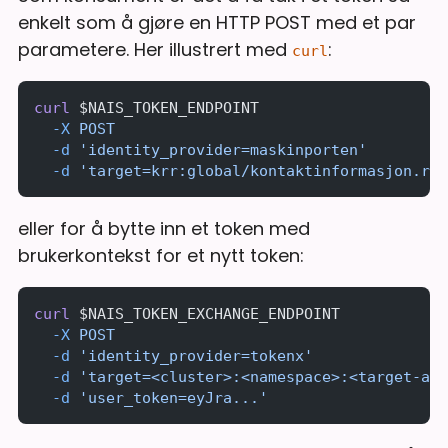
enkelt som å gjøre en HTTP POST med et par
parametere. Her illustrert med
:
curl
curl
 $NAIS_TOKEN_ENDPOINT 
  -X
 POST
  -d
 'identity_provider=maskinporten'
  -d
 'target=krr:global/kontaktinformasjon.rea
eller for å bytte inn et token med
brukerkontekst for et nytt token:
curl
 $NAIS_TOKEN_EXCHANGE_ENDPOINT 
  -X
 POST
  -d
 'identity_provider=tokenx'
  -d
 'target=<cluster>:<namespace>:<target-app
  -d
 'user_token=eyJra...'