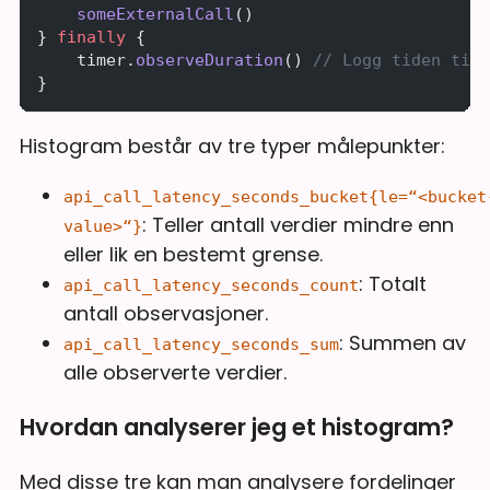
    someExternalCall
()
} 
finally
 {
    timer.
observeDuration
() 
// Logg tiden til 
}
Histogram består av tre typer målepunkter:
api_call_latency_seconds_bucket{le=“<bucket
: Teller antall verdier mindre enn
value>“}
eller lik en bestemt grense.
: Totalt
api_call_latency_seconds_count
antall observasjoner.
: Summen av
api_call_latency_seconds_sum
alle observerte verdier.
Hvordan analyserer jeg et histogram?
Med disse tre kan man analysere fordelinger