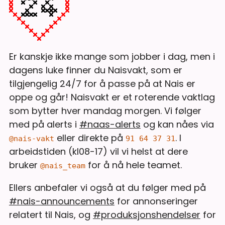
Er kanskje ikke mange som jobber i dag, men i
dagens luke finner du Naisvakt, som er
tilgjengelig 24/7 for å passe på at Nais er
oppe og går! Naisvakt er et roterende vaktlag
som bytter hver mandag morgen. Vi følger
med på alerts i
#naas-alerts
og kan nåes via
eller direkte på
. I
@nais-vakt
91 64 37 31
arbeidstiden (kl08-17) vil vi helst at dere
bruker
for å nå hele teamet.
@nais_team
Ellers anbefaler vi også at du følger med på
#nais-announcements
for annonseringer
relatert til Nais, og
#produksjonshendelser
for