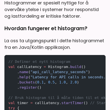
Histogrammer er spesielt nyttige for å
overvåke ytelse i systemer hvor responstid
og lastfordeling er kritiske faktorer.
Hvordan fungerer et histogram?
La oss ta utgangspunkt i dette histogrammet
fra en Java/Kotlin applikasjon.
// Definer et nytt histogram
val
 callLatency 
=
 Histogram.
build
()
    .
name
(
"api_call_latency_seconds"
)
    .
help
(
"Latency for API calls in seconds."
)
    .
buckets
(
0.1
, 
0.5
, 
1.0
, 
2.0
)
    .
register
()
// Bruk histogram til å måle tiden til et ekst
val
 timer 
=
 callLatency.
startTimer
() 
// Start 
try
 {