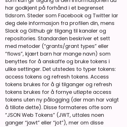
som kun gir tilgang til den informasjonen du
har godkjent på forhånd i et begrenset
tidsrom. Steder som Facebook og Twitter lar
deg dele informasjon fra profilen din, mens
Slack og Github gir tilgang til kanaler og
repositories. Standarden beskriver et sett
med metoder (“grants/grant types” eller
“flows”, kjært barn har mange navn) som
benyttes for å anskaffe og bruke tokens i
ulike settinger. Det utstedes to typer tokens:
access tokens og refresh tokens. Access
tokens brukes for å gi tilganger og refresh
tokens brukes for å fornye utløpte access
tokens uten ny pålogging (der man har valgt
å tillate dette). Disse formateres ofte som
“JSON Web Tokens” (JWT, uttales noen
ganger “jawt” eller “jot”), mer om disse