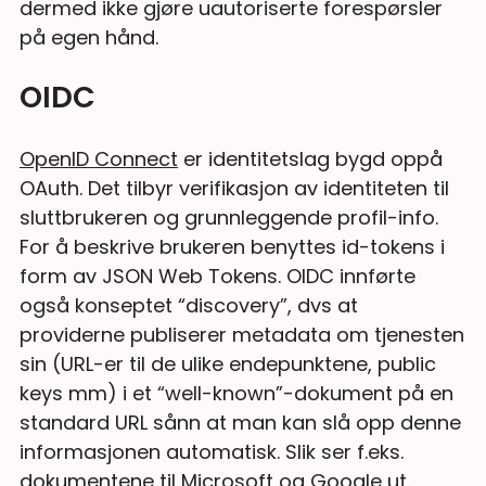
dermed ikke gjøre uautoriserte forespørsler
på egen hånd.
OIDC
OpenID Connect
er identitetslag bygd oppå
OAuth. Det tilbyr verifikasjon av identiteten til
sluttbrukeren og grunnleggende profil-info.
For å beskrive brukeren benyttes id-tokens i
form av JSON Web Tokens. OIDC innførte
også konseptet “discovery”, dvs at
providerne publiserer metadata om tjenesten
sin (URL-er til de ulike endepunktene, public
keys mm) i et “well-known”-dokument på en
standard URL sånn at man kan slå opp denne
informasjonen automatisk. Slik ser f.eks.
dokumentene til
Microsoft
og
Google
ut.