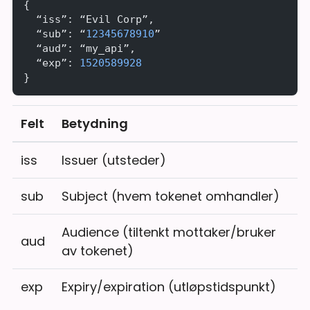
{
  “iss”: “Evil Corp”,
  “sub”: “
12345678910
”
  “aud”: “my_api”,
  “exp”: 
1520589928
}
Felt
Betydning
iss
Issuer (utsteder)
sub
Subject (hvem tokenet omhandler)
Audience (tiltenkt mottaker/bruker
aud
av tokenet)
exp
Expiry/expiration (utløpstidspunkt)