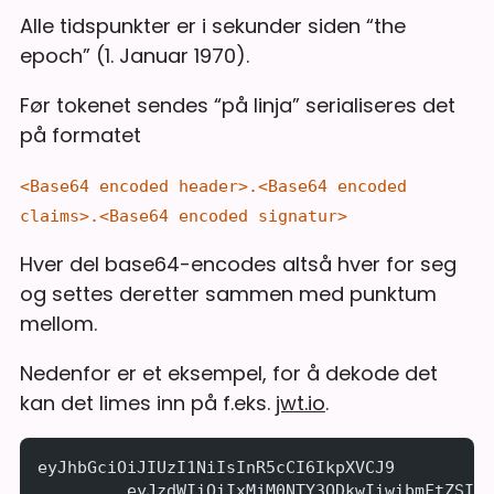
Alle tidspunkter er i sekunder siden “the
epoch” (1. Januar 1970).
Før tokenet sendes “på linja” serialiseres det
på formatet
<Base64 encoded header>.<Base64 encoded
claims>.<Base64 encoded signatur>
Hver del base64-encodes altså hver for seg
og settes deretter sammen med punktum
mellom.
Nedenfor er et eksempel, for å dekode det
kan det limes inn på f.eks.
jwt.io
.
eyJhbGciOiJIUzI1NiIsInR5cCI6IkpXVCJ9
	.eyJzdWIiOiIxMjM0NTY3ODkwIiwibmFtZSI6