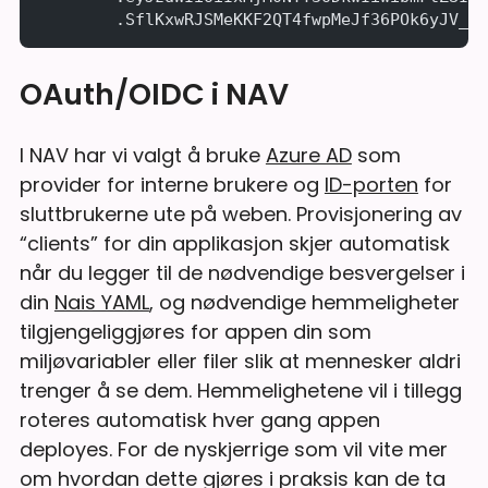
	.SflKxwRJSMeKKF2QT4fwpMeJf36POk6yJV_a
OAuth/OIDC i NAV
I NAV har vi valgt å bruke
Azure AD
som
provider for interne brukere og
ID-porten
for
sluttbrukerne ute på weben. Provisjonering av
“clients” for din applikasjon skjer automatisk
når du legger til de nødvendige besvergelser i
din
Nais YAML
, og nødvendige hemmeligheter
tilgjengeliggjøres for appen din som
miljøvariabler eller filer slik at mennesker aldri
trenger å se dem. Hemmelighetene vil i tillegg
roteres automatisk hver gang appen
deployes. For de nyskjerrige som vil vite mer
om hvordan dette gjøres i praksis kan de ta