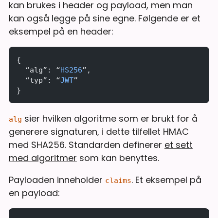
kan brukes i header og payload, men man
kan også legge på sine egne. Følgende er et
eksempel på en header:
{
  “alg”: “
HS256
”,
  “typ”: “
JWT
”
}
sier hvilken algoritme som er brukt for å
alg
generere signaturen, i dette tilfellet HMAC
med SHA256. Standarden definerer
et sett
med algoritmer
som kan benyttes.
Payloaden inneholder
. Et eksempel på
claims
en payload: