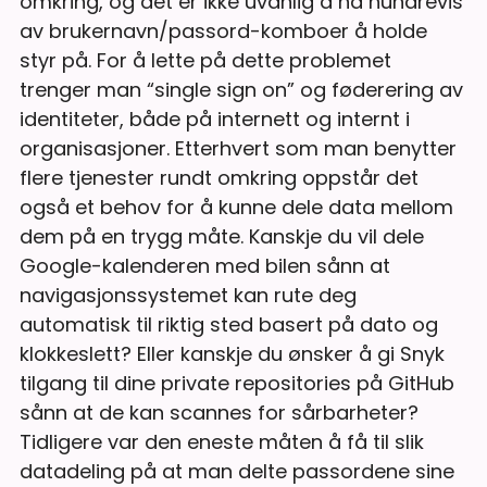
omkring, og det er ikke uvanlig å ha hundrevis
av brukernavn/passord-komboer å holde
styr på. For å lette på dette problemet
trenger man “single sign on” og føderering av
identiteter, både på internett og internt i
organisasjoner. Etterhvert som man benytter
flere tjenester rundt omkring oppstår det
også et behov for å kunne dele data mellom
dem på en trygg måte. Kanskje du vil dele
Google-kalenderen med bilen sånn at
navigasjonssystemet kan rute deg
automatisk til riktig sted basert på dato og
klokkeslett? Eller kanskje du ønsker å gi Snyk
tilgang til dine private repositories på GitHub
sånn at de kan scannes for sårbarheter?
Tidligere var den eneste måten å få til slik
datadeling på at man delte passordene sine